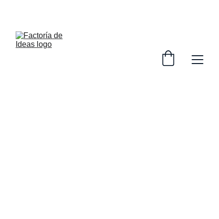
Ceci Moad
@moadknits
Psicóloga especializada en trabajo 
emocional. A la par de mi profesión llevo 
años aprendiendo y enseñando a otros a 
tejer.