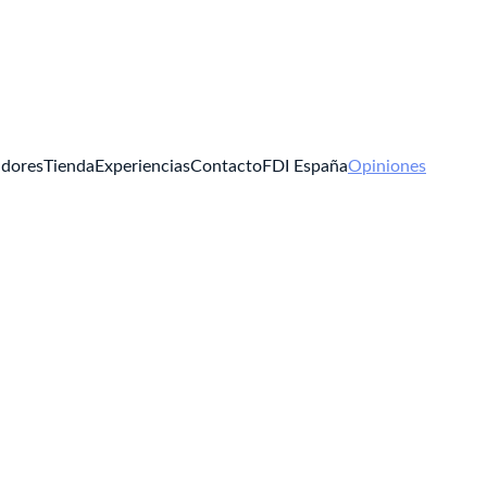
dores
Tienda
Experiencias
Contacto
FDI España
Opiniones